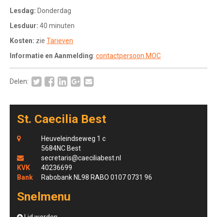
Lesdag:
Donderdag
Lesduur:
40 minuten
Kosten:
zie
Tarieven
Informatie en Aanmelding
:
contactpersoon MOC
Delen:
St. Caecilia Best
Heuveleindseweg 1 c
5684NC Best
secretaris@caeciliabest.nl
KVK
40236699
Bank
Rabobank NL98 RABO 0107 0731 96
Snelmenu
Lid worden