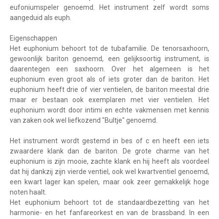
eufoniumspeler genoemd. Het instrument zelf wordt soms
aangeduid als euph.
Eigenschappen
Het euphonium behoort tot de tubafamilie. De tenorsaxhoorn,
gewoonlijk bariton genoemd, een gelijksoortig instrument, is
daarentegen een saxhoorn. Over het algemeen is het
euphonium even groot als of iets groter dan de bariton. Het
euphonium heeft drie of vier ventielen, de bariton meestal drie
maar er bestaan ook exemplaren met vier ventielen. Het
euphonium wordt door intimi en echte vakmensen met kennis
van zaken ook wel liefkozend "Bultje" genoemd.
Het instrument wordt gestemd in bes of c en heeft een iets
zwaardere klank dan de bariton. De grote charme van het
euphonium is zijn mooie, zachte klank en hij heeft als voordeel
dat hij dankzij zijn vierde ventiel, ook wel kwartventiel genoemd,
een kwart lager kan spelen, maar ook zeer gemakkelijk hoge
noten haalt.
Het euphonium behoort tot de standaardbezetting van het
harmonie- en het fanfareorkest en van de brassband. In een