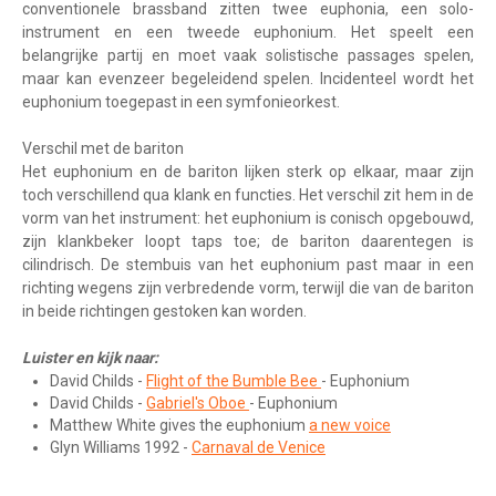
conventionele brassband zitten twee euphonia, een solo-
instrument en een tweede euphonium. Het speelt een
belangrijke partij en moet vaak solistische passages spelen,
maar kan evenzeer begeleidend spelen. Incidenteel wordt het
euphonium toegepast in een symfonieorkest.
Verschil met de bariton
Het euphonium en de bariton lijken sterk op elkaar, maar zijn
toch verschillend qua klank en functies. Het verschil zit hem in de
vorm van het instrument: het euphonium is conisch opgebouwd,
zijn klankbeker loopt taps toe; de bariton daarentegen is
cilindrisch. De stembuis van het euphonium past maar in een
richting wegens zijn verbredende vorm, terwijl die van de bariton
in beide richtingen gestoken kan worden.
Luister en kijk naar:
David Childs -
Flight of the Bumble Bee
- Euphonium
David Childs -
Gabriel's Oboe
- Euphonium
Matthew White gives the euphonium
a new voice
Glyn Williams 1992 -
Carnaval de Venice