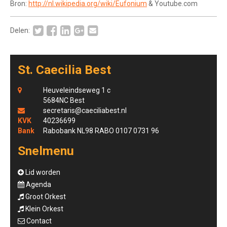
Bron:
http://nl.wikipedia.org/wiki/Eufonium
& Youtube.com
Delen:
St. Caecilia Best
Heuveleindseweg 1 c
5684NC Best
secretaris@caeciliabest.nl
KVK
40236699
Bank
Rabobank NL98 RABO 0107 0731 96
Snelmenu
Lid worden
Agenda
Groot Orkest
Klein Orkest
Contact