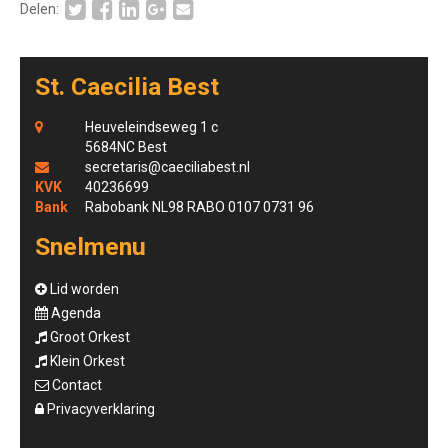
Delen:
St. Caecilia Best
Heuveleindseweg 1 c
5684NC Best
secretaris@caeciliabest.nl
KVK
40236699
Bank
Rabobank NL98 RABO 0107 0731 96
Snelmenu
Lid worden
Agenda
Groot Orkest
Klein Orkest
Contact
Privacyverklaring