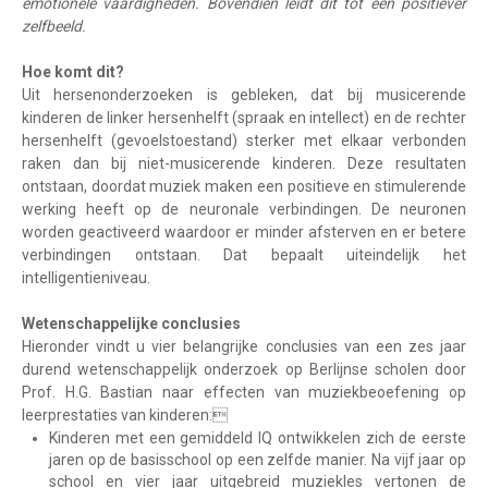
emotionele vaardigheden. Bovendien leidt dit tot een positiever
zelfbeeld.
Hoe komt dit?
Uit hersenonderzoeken is gebleken, dat bij musicerende
kinderen de linker hersenhelft (spraak en intellect) en de rechter
hersenhelft (gevoelstoestand) sterker met elkaar verbonden
raken dan bij niet-musicerende kinderen. Deze resultaten
ontstaan, doordat muziek maken een positieve en stimulerende
werking heeft op de neuronale verbindingen. De neuronen
worden geactiveerd waardoor er minder afsterven en er betere
verbindingen ontstaan. Dat bepaalt uiteindelijk het
intelligentieniveau.
Wetenschappelijke conclusies
Hieronder vindt u vier belangrijke conclusies van een zes jaar
durend wetenschappelijk onderzoek op Berlijnse scholen door
Prof. H.G. Bastian naar effecten van muziekbeoefening op
leerprestaties van kinderen:
Kinderen met een gemiddeld IQ ontwikkelen zich de eerste
jaren op de basisschool op een zelfde manier. Na vijf jaar op
school en vier jaar uitgebreid muziekles vertonen de